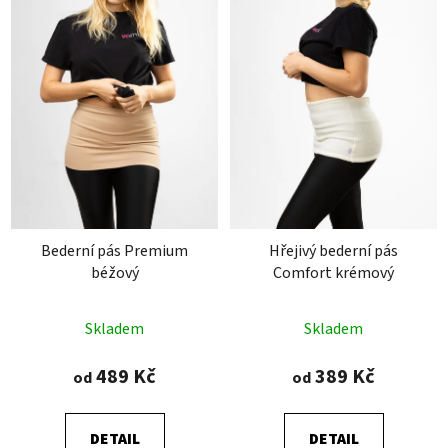
Bederní pás Premium
Hřejivý bederní pás
béžový
Comfort krémový
Průměrné
Průměrné
Skladem
Skladem
hodnocení
hodnocení
produktu
produktu
489 Kč
389 Kč
od
od
je
je
5,0
4,7
DETAIL
DETAIL
z
z