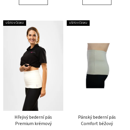
5
5
hvězdiček.
hvězdiček.
UŠITO V ČESKU
UŠITO V ČESKU
Hřejivý bederní pás
Pánský bederní pás
Premium krémový
Comfort béžový