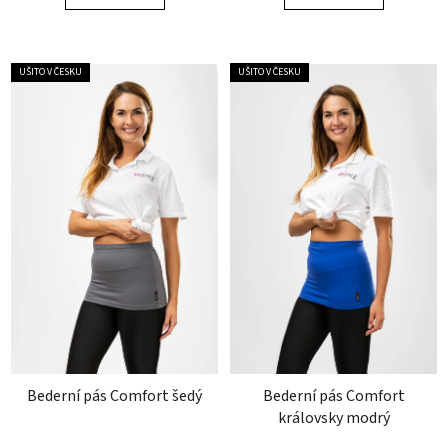
5
5
hvězdiček.
hvězdiček.
UŠITO V ČESKU
UŠITO V ČESKU
Bederní pás Comfort šedý
Bederní pás Comfort
královsky modrý