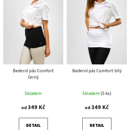
Bederní pás Comfort
Bederní pás Comfort bílý
černý
Průměrné
Průměrné
Skladem
Skladem
(5 ks)
hodnocení
hodnocení
produktu
produktu
349 Kč
349 Kč
od
od
je
je
4,8
4,9
DETAIL
DETAIL
z
z