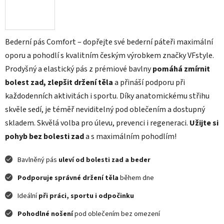
Bederní pás Comfort – dopřejte své bederní páteři maximální
oporu a pohodlí s kvalitním českým výrobkem značky VFstyle.
Prodyšný a elastický pás z prémiové bavlny
pomáhá zmírnit
bolest zad, zlepšit držení těla
a přináší podporu při
každodenních aktivitách i sportu. Díky anatomickému střihu
skvěle sedí, je téměř neviditelný pod oblečením a dostupný
skladem. Skvělá volba pro úlevu, prevenci i regeneraci.
Užijte si
pohyb bez bolesti zad
a s maximálním pohodlím!
Bavlněný pás
uleví od bolesti zad a beder
Podporuje správné držení těla
během dne
Ideální
při práci, sportu i odpočinku
Pohodlné nošení
pod oblečením bez omezení