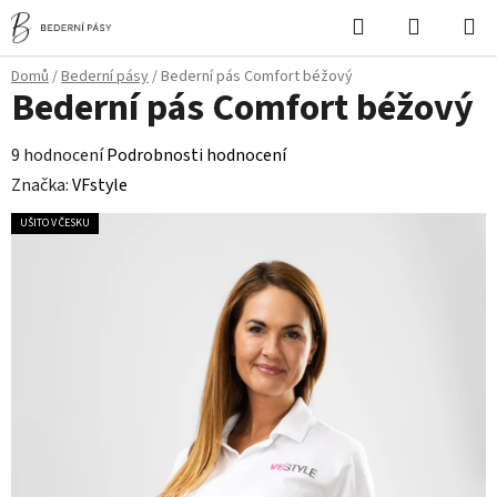
Přejít
Hledat
NÁKUPN
na
KOŠÍK
obsah
Domů
/
Bederní pásy
/
Bederní pás Comfort béžový
Bederní pás Comfort béžový
Průměrné
9 hodnocení
Podrobnosti hodnocení
hodnocení
Značka:
VFstyle
produktu
UŠITO V ČESKU
je
4,9
z
5
hvězdiček.