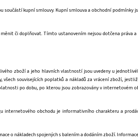
ou součástí kupní smlouvy. Kupní smlouva a obchodní podmínky js
 měnit či doplňovat. Tímto ustanovením nejsou dotčena práva a 
tlivého zboží a jeho hlavních vlastností jsou uvedeny u jednotli
, všech souvisejících poplatků a nákladů za vrácení zboží, jestl
 platnosti po dobu, po kterou jsou zobrazovány v internetovém o
gu internetového obchodu je informativního charakteru a prodáv
rmace o nákladech spojených s balením a dodáním zboží. Informac