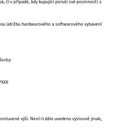
á, či v případě, kdy kupující poruší své povinnosti z
utnou údržbu hardwarového a softwarového vybavení
ůsoby:
PXXX
smluvené výši. Není-li dále uvedeno výslovně jinak,