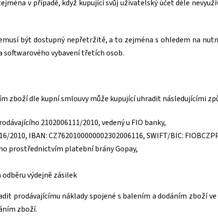
zejména v případě, když kupující svůj uživatelský účet déle nevyužív
t nemusí být dostupný nepřetržitě, a to zejména s ohledem na n
a softwarového vybavení třetích osob.
ím zboží dle kupní smlouvy může kupující uhradit následujícími zp
odávajícího 2102006111/2010, vedený u FIO banky,
16
/2010, IBAN:
CZ7620100000002302006116
, S
W
IFT/BIC:
FIOBCZP
ho prostřednictvím platební brány Gopay,
 odběru výdejně zásilek
radit prodávajícímu náklady spojené s balením a dodáním zboží ve 
dáním zboží.