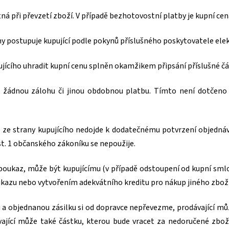
atná při převzetí zboží. V případě bezhotovostní platby je kupní ce
ány postupuje kupující podle pokynů příslušného poskytovatele ele
ujícího uhradit kupní cenu splněn okamžikem připsání příslušné čá
em žádnou zálohu či jinou obdobnou platbu. Tímto není dotčeno
že ze strany kupujícího nedojde k dodatečnému potvrzení objedná
t. 1 občanského zákoníku se nepoužije.
ý poukaz, může být kupujícímu (v případě odstoupení od kupní sm
kazu nebo vytvořením adekvátního kreditu pro nákup jiného zboží
ku a objednanou zásilku si od dopravce nepřevezme, prodávající m
ající může také částku, kterou bude vracet za nedoručené zboží