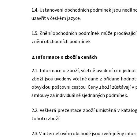
1.4. Ustanovení obchodních podmínek jsou nedíln
uzavřít v českém jazyce.
1.5. Znění obchodních podmínek může prodávající
znění obchodních podmínek
2. Informace o zboží a cenách
2.1. Informace o zboží, včetně uvedení cen jedno
zboží jsou uvedeny včetně daně z přidané hodnoty
obvyklou poštovní cestou. Ceny zboží zůstávají v
smlouvy za individuálně sjednaných podmínek.
2.2. Veškerá prezentace zboží umístěná v katalo
tohoto zboží.
2.3. V internetovém obchodě jsou zveřejněny info