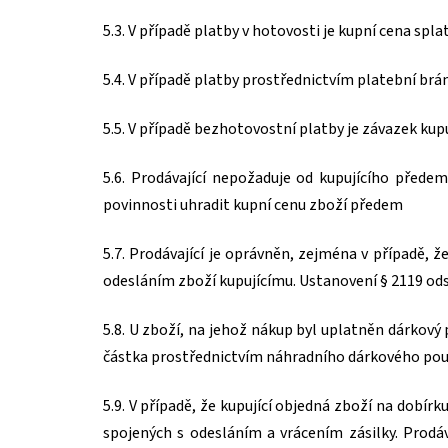
5.3. V případě platby v hotovosti je kupní cena spl
5.4. V případě platby prostřednictvím platební br
5.5. V případě bezhotovostní platby je závazek kup
5.6. Prodávající nepožaduje od kupujícího před
povinnosti uhradit kupní cenu zboží předem
5.7. Prodávající je oprávněn, zejména v případě, 
odesláním zboží kupujícímu. Ustanovení § 2119 ods
5.8. U zboží, na jehož nákup byl uplatněn dárkov
částka prostřednictvím náhradního dárkového pou
5.9. V případě, že kupující objedná zboží na dobír
spojených s odesláním a vrácením zásilky. Prodáv