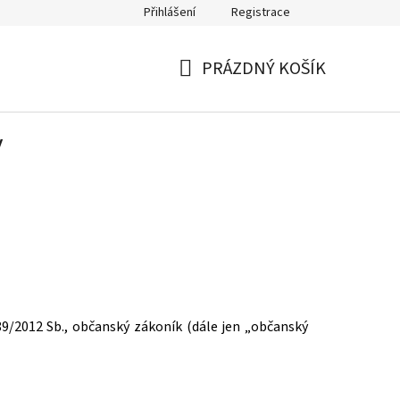
Přihlášení
Registrace
Kontakty
PRÁZDNÝ KOŠÍK
NÁKUPNÍ
KOŠÍK
y
89/2012 Sb., občanský zákoník (dále jen „občanský