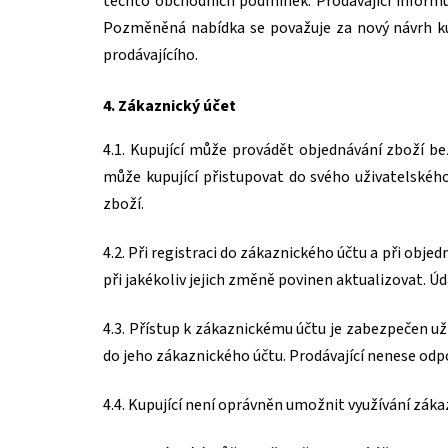
těchto obchodních podmínek. Prodávající inform
Pozměněná nabídka se považuje za nový návrh ku
prodávajícího.
4. Zákaznický účet
4.1. Kupující může provádět objednávání zboží b
může kupující přistupovat do svého uživatelského
zboží.
4.2. Při registraci do zákaznického účtu a při obje
při jakékoliv jejich změně povinen aktualizovat. Ú
4.3. Přístup k zákaznickému účtu je zabezpečen u
do jeho zákaznického účtu. Prodávající nenese od
4.4. Kupující není oprávněn umožnit využívání zák