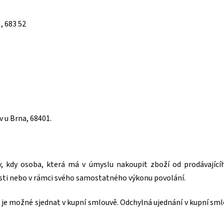
, 683 52
 u Brna, 68401.
, kdy osoba, která má v úmyslu nakoupit zboží od prodávajícíh
osti nebo v rámci svého samostatného výkonu povolání.
 je možné sjednat v kupní smlouvě. Odchylná ujednání v kupní sm