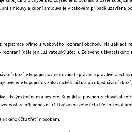
uje kupujícího o chybě bez zbytečného odkladu a zašle kupující
pní smlouvy a kupní smlouva je v takovém případě uzavřena pot
ez registrace přímo z webového rozhraní obchodu. Na základě r
 rozhraní (dále jen „uživatelský účet“). Ze svého uživatelského
dnávání zboží je kupující povinen uvádět správně a pravdivě všechny 
daje uvedené kupujícím v zákaznickém účtu a při objednávání zboží
živatelským jménem a heslem. Kupující je povinen zachovávat mlč
povědnost za případné zneužití zákaznického účtu třetími osobami
aznického účtu třetím osobám.