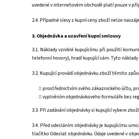
uvedené v internetovém obchodě platí pouze v příp
2.4. Případné slevy z kupní ceny zboží nelze navzá
3. Objednávka a uzavření kupní smlouvy
3.1. Náklady vzniklé kupujícímu při použití komun
telefonní hovory), hradí kupující sám. Tyto náklady 
3.2. Kupující provádí objednávku zboží těmito způs
prostřednictvím svého zákaznického účtu, pro
vyplněním objednávkového formuláře bez reg
3.3. Při zadávání objednávky si kupující vybere zbož
3.4. Před odesláním objednávky je kupujícímu umož
tlačítko Odeslat objednávku. Údaje uvedené v obj