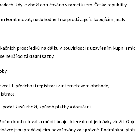
adech, kdy je zboží doručováno v rámci území České republiky.
jem kombinovat, nedohodne-li se prodávající s kupujícím jinak.
ikačních prostředků na dálku v souvislosti s uzavřením kupní sml
se neliší od základní sazby.
oby:
vedl-li předchozí registraci v internetovém obchodě,
istrace.
í, počet kusů zboží, způsob platby a doručení.
něno kontrolovat a měnit údaje, které do objednávky vložil. Obj
ednávce jsou prodávajícím považovány za správné. Podmínkou platn