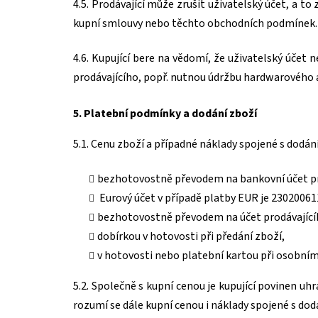
4.5. Prodávající může zrušit uživatelský účet, a to 
kupní smlouvy nebo těchto obchodních podmínek.
4.6. Kupující bere na vědomí, že uživatelský úče
prodávajícího, popř. nutnou údržbu hardwarového 
5. Platební podmínky a dodání zboží
5.1. Cenu zboží a případné náklady spojené s dodán
bezhotovostně převodem na bankovní účet pr
Eurový účet v případě platby EUR je
23020061
bezhotovostně převodem na účet prodávající
dobírkou v hotovosti při předání zboží,
v hotovosti nebo platební kartou při osobním
5.2. Společně s kupní cenou je kupující povinen uh
rozumí se dále kupní cenou i náklady spojené s do