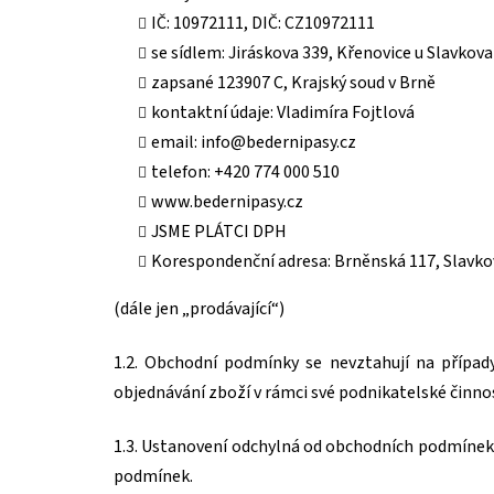
IČ: 10972111, DIČ: CZ10972111
se sídlem: Jiráskova 339, Křenovice u Slavkova 
zapsané
123907 C, Krajský soud v Brně
kontaktní údaje: Vladimíra Fojtlová
email: info@bedernipasy.cz
telefon: +420 774 000 510
www.bedernipasy.cz
JSME PLÁTCI DPH
Korespondenční adresa: Brněnská 117, Slavkov
(dále jen „prodávající“)
1.2. Obchodní podmínky se nevztahují na případy
objednávání zboží v rámci své podnikatelské činn
1.3. Ustanovení odchylná od obchodních podmínek
podmínek.