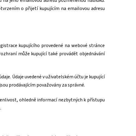
mu na jeho emailovou adresu pozměněnou nabídku.
vrzením o přijetí kupujícím na emailovou adresu
egistrace kupujícího provedené na webové stránce
 rozhraní může kupující také provádět objednávání
údaje. Údaje uvedené v uživatelském účtu je kupující
 jsou prodávajícím považovány za správné.
enlivost, ohledně informací nezbytných k přístupu
.