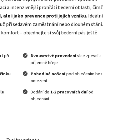
aci a intenzivnější prohřátí bederní oblasti, čímž
, ale i jako prevence proti jejich vzniku.
Ideální
ť už při sedavém zaměstnání nebo dlouhém stání.
omfort – objednejte si svůj bederní pás ještě
t při
Dvouvrstvé provedení
více zpevní a
příjemně hřeje
očinku
Pohodlné nošení
pod oblečením bez
omezení
yle
Dodání do
1-2 pracovních dní
od
objednání