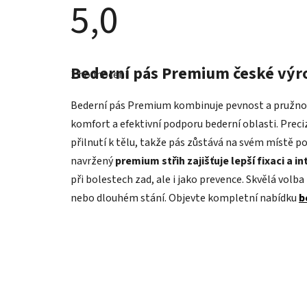
5,0
Průměrné
hodnocení
Bederní pás Premium české výr
1 hodnocení
produktu
je
5,0
Bederní pás Premium kombinuje pevnost a pružnost
z
5
komfort a efektivní podporu bederní oblasti. Prec
hvězdiček.
přilnutí k tělu, takže pás zůstává na svém místě 
navržený
premium střih zajišťuje lepší fixaci a i
při bolestech zad, ale i jako prevence. Skvělá vol
nebo dlouhém stání. Objevte kompletní nabídku
b