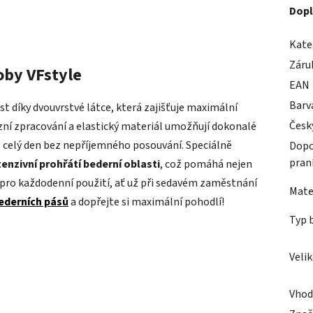
Dopl
Kate
Záru
oby VFstyle
EAN
Barv
 díky dvouvrstvé látce, která zajišťuje maximální
Česk
izní zpracování a elastický materiál umožňují dokonalé
po celý den bez nepříjemného posouvání. Speciálně
Dopo
pran
ntenzivní prohřátí bederní oblasti
, což pomáhá nejen
ba pro každodenní použití, ať už při sedavém zaměstnání
Mate
ederních pásů
a dopřejte si maximální pohodlí!
Typ 
Veli
Vhod