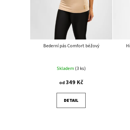
Bederní pás Comfort béžový
H
Průměrné
Skladem
(3 ks)
hodnocení
produktu
349 Kč
od
je
4,9
DETAIL
z
5
hvězdiček.