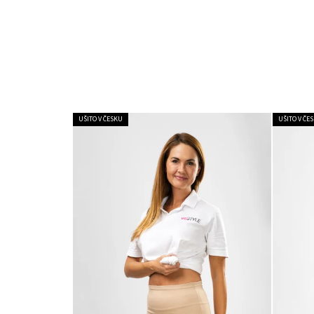
UŠITO V ČESKU
UŠITO V ČE