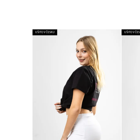
UŠITO V ČESKU
UŠITO V ČE