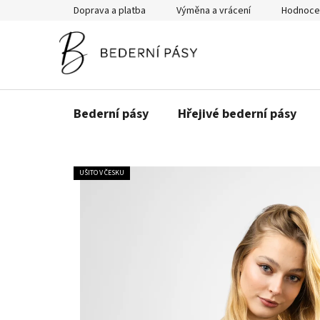
Přejít
Doprava a platba
Výměna a vrácení
Hodnoce
na
obsah
Bederní pásy
Hřejivé bederní pásy
UŠITO V ČESKU