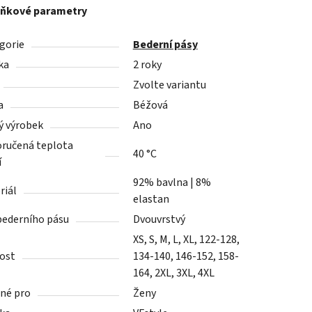
ňkové parametry
gorie
Bederní pásy
ka
2 roky
Zvolte variantu
a
Béžová
ý výrobek
Ano
ručená teplota
40 °C
í
92% bavlna | 8%
riál
elastan
bederního pásu
Dvouvrstvý
XS, S, M, L, XL, 122-128,
kost
134-140, 146-152, 158-
164, 2XL, 3XL, 4XL
né pro
Ženy