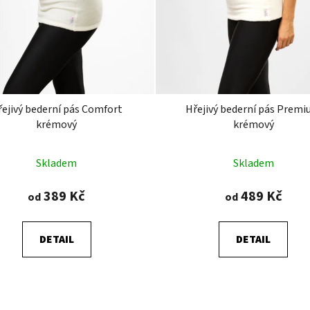
řejivý bederní pás Comfort
Hřejivý bederní pás Prem
krémový
krémový
Průměrné
Průměrné
Skladem
Skladem
hodnocení
hodnocení
produktu
produktu
389 Kč
489 Kč
od
od
je
je
4,7
4,8
DETAIL
DETAIL
z
z
5
5
hvězdiček.
hvězdiček.