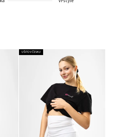
ka
VFstyle
UŠITO V ČESKU