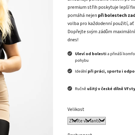
5
premium střih poskytuje lepší fix
hvězdiček.
pomáhá nejen
při bolestech zad
volba pro každodenní použití, a
Dopřejte svým zádům maximální k
dnes!
Uleví od bolesti
a přináší komfor
pohybu
Ideální
při práci, sportu i odp
Ručně
ušitý v české dílně VFst
Velikost