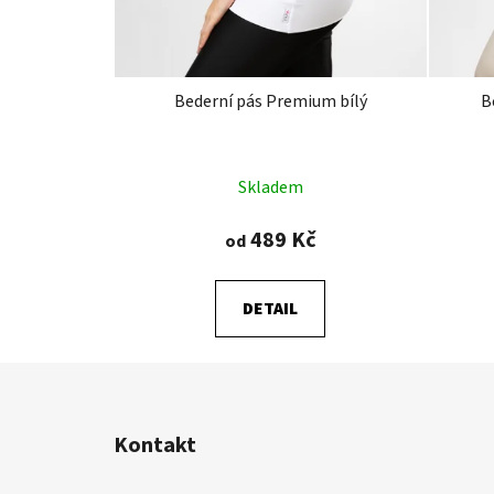
Bederní pás Premium bílý
B
Průměrné
Skladem
hodnocení
produktu
489 Kč
od
je
4,8
DETAIL
z
5
hvězdiček.
Z
á
Kontakt
p
a