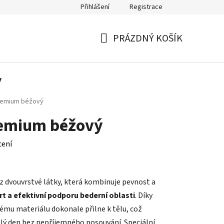
Přihlášení
Registrace
Kontakty
PRÁZDNÝ KOŠÍK
NÁKUPNÍ
KOŠÍK
y
remium béžový
remium béžový
cení
z dvouvrstvé látky, která kombinuje pevnost a
 a efektivní podporu bederní oblasti
. Díky
ému materiálu dokonale přilne k tělu, což
ý den bez nepříjemného posouvání. Speciální