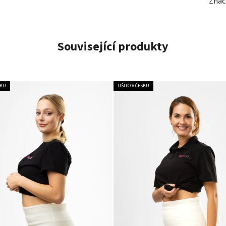
Znač
Související produkty
SKU
UŠITO V ČESKU