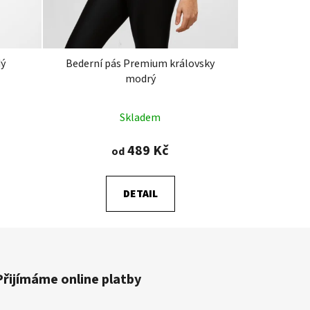
dý
Bederní pás Premium královsky
modrý
Průměrné
Skladem
hodnocení
produktu
489 Kč
od
je
5,0
DETAIL
z
5
hvězdiček.
Přijímáme online platby