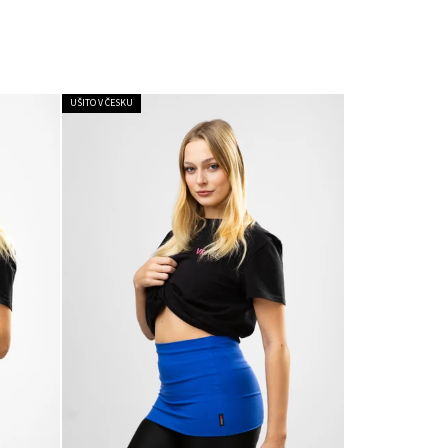
UŠITO V ČESKU