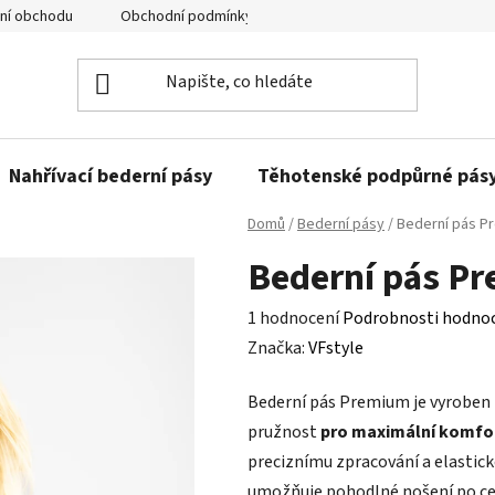
ní obchodu
Obchodní podmínky
Ochrany osobních údajů
Nahřívací bederní pásy
Těhotenské podpůrné pás
Domů
/
Bederní pásy
/
Bederní pás P
Bederní pás P
Průměrné
1 hodnocení
Podrobnosti hodno
hodnocení
Značka:
VFstyle
produktu
Bederní pás Premium je vyroben 
je
pružnost
pro maximální komfort
5,0
preciznímu zpracování a elastick
z
umožňuje pohodlné nošení po cel