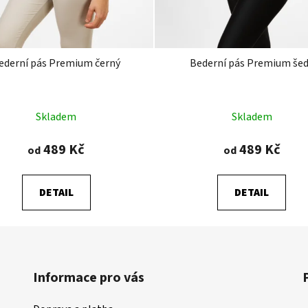
ederní pás Premium černý
Bederní pás Premium še
Průměrné
Průměrné
Skladem
Skladem
hodnocení
hodnocení
produktu
produktu
489 Kč
489 Kč
od
od
je
je
4,8
5,0
DETAIL
DETAIL
z
z
5
5
hvězdiček.
hvězdiček.
Informace pro vás