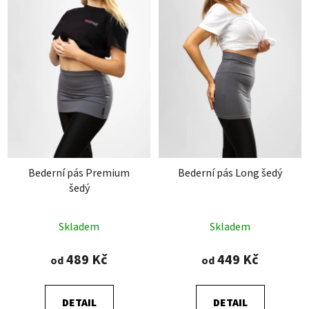
Bederní pás Premium
Bederní pás Long šedý
šedý
Průměrné
Průměrné
Skladem
Skladem
hodnocení
hodnocení
produktu
produktu
489 Kč
449 Kč
od
od
je
je
5,0
5,0
DETAIL
DETAIL
z
z