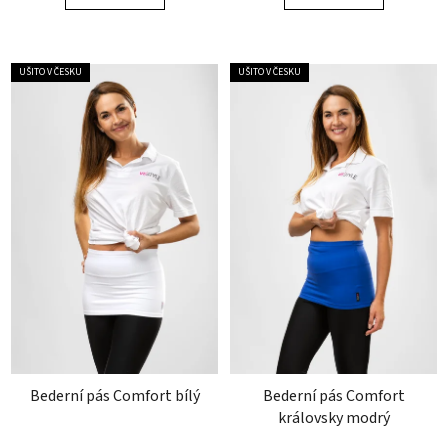
5
5
hvězdiček.
hvězdiček.
UŠITO V ČESKU
UŠITO V ČESKU
Bederní pás Comfort bílý
Bederní pás Comfort
královsky modrý