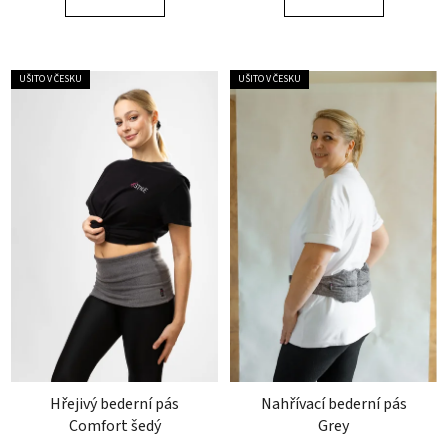
5
5
hvězdiček.
hvězdiček.
UŠITO V ČESKU
UŠITO V ČESKU
Hřejivý bederní pás
Nahřívací bederní pás
Comfort šedý
Grey