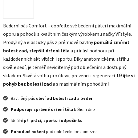
Bederní pás Comfort – dopřejte své bederní páteři maximální
oporu a pohodlí s kvalitním českým výrobkem značky VFstyle.
Prodyšný a elastický pás z prémiové bavlny
pomáhá zmírnit
bolest zad, zlepšit držení těla
a přináší podporu při
každodenních aktivitách i sportu. Díky anatomickému střihu
skvěle sedí, je téměř neviditelný pod oblečením a dostupný
skladem. Skvělá volba pro úlevu, prevenci i regeneraci.
Užijte si
pohyb bez bolesti zad
a s maximálním pohodlím!
Bavlněný pás
uleví od bolesti zad a beder
Podporuje správné držení těla
během dne
Ideální
při práci, sportu i odpočinku
Pohodlné nošení
pod oblečením bez omezení