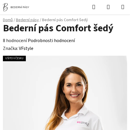
Přejít
Hledat
NÁKUPN
na
KOŠÍK
obsah
Domů
/
Bederní pásy
/
Bederní pás Comfort šedý
Bederní pás Comfort šedý
Průměrné
8 hodnocení
Podrobnosti hodnocení
hodnocení
Značka:
VFstyle
produktu
UŠITO V ČESKU
je
4,6
z
5
hvězdiček.