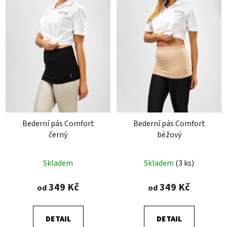
Bederní pás Comfort
Bederní pás Comfort
černý
béžový
Průměrné
Průměrné
Skladem
Skladem
(3 ks)
hodnocení
hodnocení
produktu
produktu
349 Kč
349 Kč
od
od
je
je
4,8
4,9
DETAIL
DETAIL
z
z