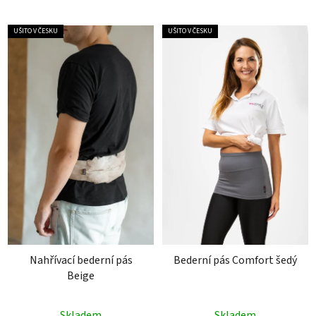
hvězdiček.
UŠITO V ČESKU
UŠITO V ČESKU
Nahřívací bederní pás
Bederní pás Comfort šedý
Beige
Průměrné
Průměrné
Skladem
Skladem