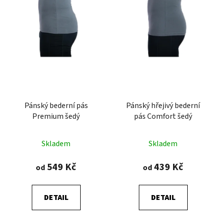
Pánský bederní pás
Pánský hřejivý bederní
Premium šedý
pás Comfort šedý
Průměrné
Skladem
Skladem
hodnocení
produktu
549 Kč
439 Kč
od
od
je
4,8
DETAIL
DETAIL
z
5