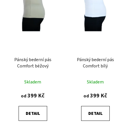
Pánský bederní pás
Pánský bederní pás
Comfort béžový
Comfort bílý
Průměrné
Skladem
Skladem
hodnocení
produktu
399 Kč
399 Kč
od
od
je
5,0
DETAIL
DETAIL
z
5