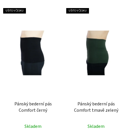
hvězdiček.
UŠITO V ČESKU
UŠITO V ČESKU
Pánský bederní pás
Pánský bederní pás
Comfort černý
Comfort tmavě zelený
Průměrné
Průměrné
Skladem
Skladem