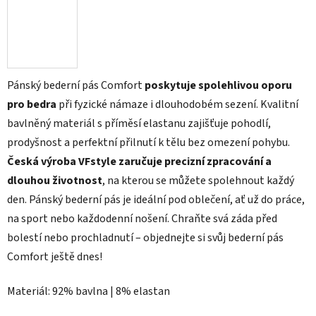
Pánský bederní pás Comfort
poskytuje spolehlivou oporu
pro bedra
při fyzické námaze i dlouhodobém sezení. Kvalitní
bavlněný materiál s příměsí elastanu zajišťuje pohodlí,
prodyšnost a perfektní přilnutí k tělu bez omezení pohybu.
Česká výroba VFstyle zaručuje precizní zpracování a
dlouhou životnost
, na kterou se můžete spolehnout každý
den. Pánský bederní pás je ideální pod oblečení, ať už do práce,
na sport nebo každodenní nošení. Chraňte svá záda před
bolestí nebo prochladnutí – objednejte si svůj bederní pás
Comfort ještě dnes!
Materiál: 92% bavlna | 8% elastan