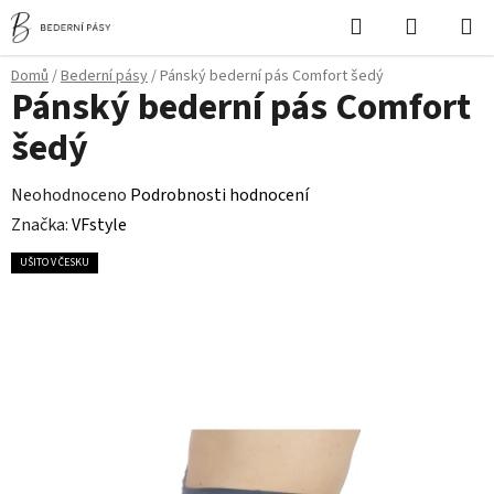
Přejít
Hledat
NÁKUPN
na
KOŠÍK
obsah
Domů
/
Bederní pásy
/
Pánský bederní pás Comfort šedý
Pánský bederní pás Comfort
šedý
Průměrné
Neohodnoceno
Podrobnosti hodnocení
hodnocení
Značka:
VFstyle
produktu
UŠITO V ČESKU
je
0,0
z
5
hvězdiček.