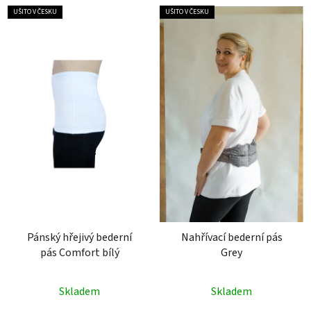
UŠITO V ČESKU
UŠITO V ČESKU
Pánský hřejivý bederní
Nahřívací bederní pás
pás Comfort bílý
Grey
Průměrné
Průměrné
Skladem
Skladem
hodnocení
hodnocení