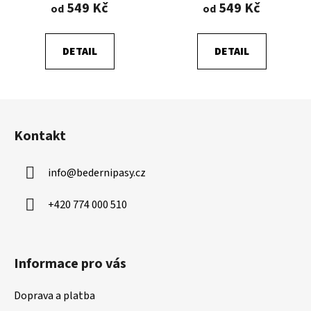
produktu
549 Kč
549 Kč
od
od
je
5,0
DETAIL
DETAIL
z
5
hvězdiček.
Z
á
Kontakt
p
a
info
@
bedernipasy.cz
t
í
+420 774 000 510
Informace pro vás
Doprava a platba