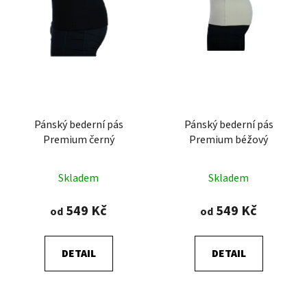
Pánský bederní pás
Pánský bederní pás
Premium černý
Premium béžový
Průměrné
Skladem
Skladem
hodnocení
produktu
549 Kč
549 Kč
od
od
je
5,0
DETAIL
DETAIL
z
5
hvězdiček.