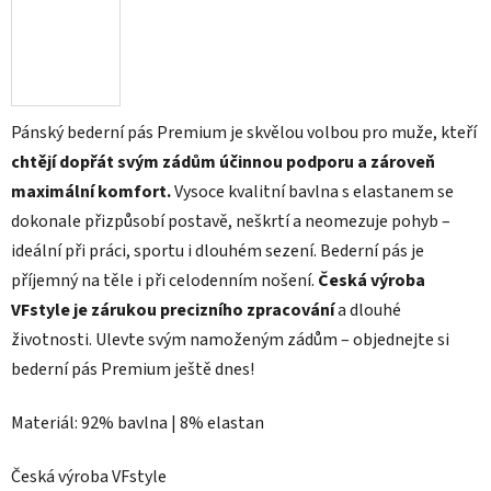
Pánský bederní pás Premium je skvělou volbou pro muže, kteří
chtějí dopřát svým zádům účinnou podporu a zároveň
maximální komfort.
Vysoce kvalitní bavlna s elastanem se
dokonale přizpůsobí postavě, neškrtí a neomezuje pohyb –
ideální při práci, sportu i dlouhém sezení. Bederní pás je
příjemný na těle i při celodenním nošení.
Česká výroba
VFstyle je zárukou precizního zpracování
a dlouhé
životnosti. Ulevte svým namoženým zádům – objednejte si
bederní pás Premium ještě dnes!
Materiál: 92% bavlna | 8% elastan
Česká výroba VFstyle