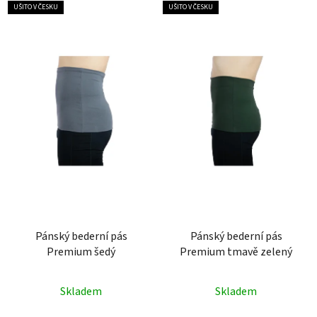
UŠITO V ČESKU
UŠITO V ČESKU
Pánský bederní pás
Pánský bederní pás
Premium šedý
Premium tmavě zelený
Průměrné
Skladem
Skladem
hodnocení