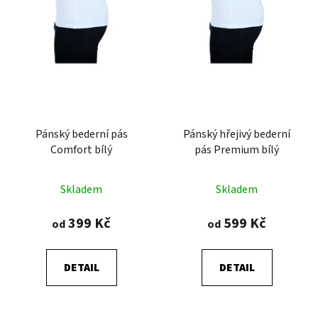
Pánský bederní pás
Pánský hřejivý bederní
Comfort bílý
pás Premium bílý
Průměrné
Průměrné
Skladem
Skladem
hodnocení
hodnocení
produktu
produktu
399 Kč
599 Kč
od
od
je
je
5,0
5,0
DETAIL
DETAIL
z
z
5
5
hvězdiček.
hvězdiček.