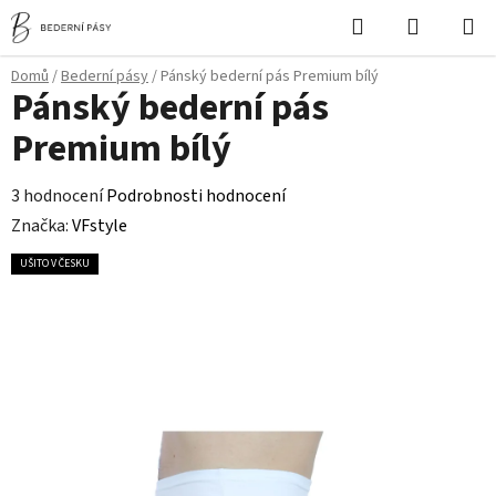
Přejít
Hledat
NÁKUPN
na
KOŠÍK
obsah
Domů
/
Bederní pásy
/
Pánský bederní pás Premium bílý
Pánský bederní pás
Premium bílý
Průměrné
3 hodnocení
Podrobnosti hodnocení
hodnocení
Značka:
VFstyle
produktu
UŠITO V ČESKU
je
5,0
z
5
hvězdiček.