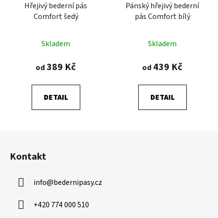
Hřejivý bederní pás
Pánský hřejivý bederní
Comfort šedý
pás Comfort bílý
Průměrné
Průměrné
Skladem
Skladem
hodnocení
hodnocení
produktu
produktu
389 Kč
439 Kč
od
od
je
je
4,4
5,0
DETAIL
DETAIL
z
z
5
5
hvězdiček.
hvězdiček.
Z
á
Kontakt
p
a
info
@
bedernipasy.cz
t
í
+420 774 000 510