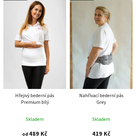
Hřejivý bederní pás
Nahřívací bederní pás
Premium bílý
Grey
Průměrné
Průměrné
Skladem
Skladem
hodnocení
hodnocení
produktu
produktu
489 Kč
419 Kč
od