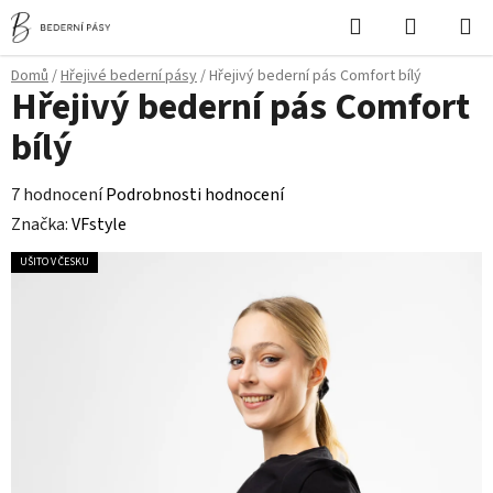
Přejít
Hledat
NÁKUPN
na
KOŠÍK
obsah
Domů
/
Hřejivé bederní pásy
/
Hřejivý bederní pás Comfort bílý
Hřejivý bederní pás Comfort
bílý
Průměrné
7 hodnocení
Podrobnosti hodnocení
hodnocení
Značka:
VFstyle
produktu
UŠITO V ČESKU
je
4,6
z
5
hvězdiček.