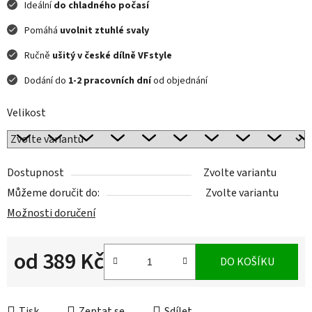
Ideální
do chladného počasí
Pomáhá
uvolnit ztuhlé svaly
Ručně
ušitý v české dílně VFstyle
Dodání do
1-2 pracovních dní
od objednání
Velikost
Dostupnost
Zvolte variantu
Můžeme doručit do:
Zvolte variantu
Možnosti doručení
od
389 Kč
DO KOŠÍKU
Měrná cena:
Tisk
Zeptat se
Sdílet