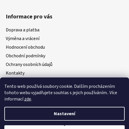
Informace pro vás
Doprava a platba
Výměna a vrácení
Hodnocení obchodu
Obchodní podmínky
Ochrany osobních údajů
Kontakty
Tento web používá soubory cookie. Dalším procházením
Přijímáme online platby
tohoto webu vyjadřujete souhlas s jejich používáním.. Více
informací
zde
.
Nastavení