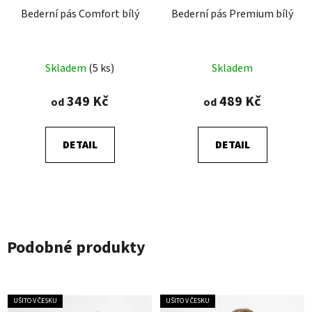
Bederní pás Comfort bílý
Bederní pás Premium bílý
Průměrné
Průměrné
Skladem
(5 ks)
Skladem
hodnocení
hodnocení
produktu
produktu
349 Kč
489 Kč
od
od
je
je
4,9
4,8
DETAIL
DETAIL
z
z
5
5
hvězdiček.
hvězdiček.
Podobné produkty
UŠITO V ČESKU
UŠITO V ČESKU