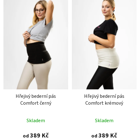
Hřejivý bederní pás
Hřejivý bederní pás
Comfort černý
Comfort krémový
Průměrné
Průměrné
Skladem
Skladem
hodnocení
hodnocení
produktu
produktu
389 Kč
389 Kč
od
od