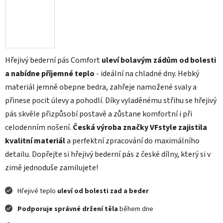
Hřejivý bederní pás Comfort
uleví bolavým zádům od bolesti
a nabídne příjemné teplo
- ideální na chladné dny. Hebký
materiál jemně obepne bedra, zahřeje namožené svaly a
přinese pocit úlevy a pohodlí. Díky vyladěnému střihu se hřejivý
pás skvěle přizpůsobí postavě a zůstane komfortní i při
celodenním nošení.
Česká výroba značky VFstyle zajistila
kvalitní materiál
a perfektní zpracování do maximálního
detailu. Dopřejte si hřejivý bederní pás z české dílny, který si v
zimě jednoduše zamilujete!
Hřejivé teplo
uleví od bolesti zad a beder
Podporuje správné držení těla
během dne