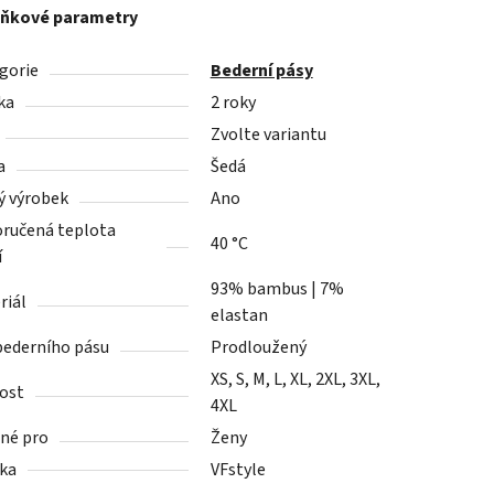
ňkové parametry
gorie
Bederní pásy
ka
2 roky
Zvolte variantu
a
Šedá
ý výrobek
Ano
ručená teplota
40 °C
í
93% bambus | 7%
riál
elastan
bederního pásu
Prodloužený
XS, S, M, L, XL, 2XL, 3XL,
kost
4XL
né pro
Ženy
ka
VFstyle