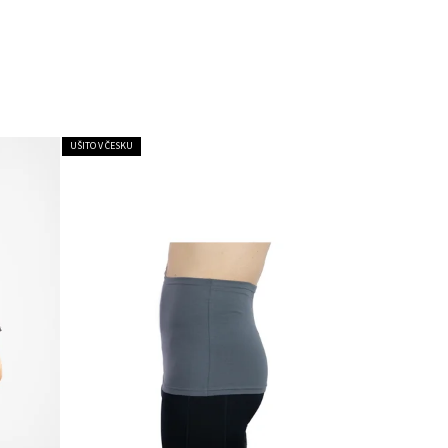
UŠITO V ČESKU