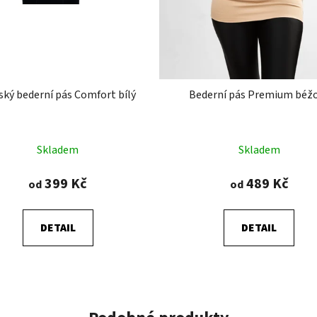
ský bederní pás Comfort bílý
Bederní pás Premium béž
Průměrné
Průměrné
Skladem
Skladem
hodnocení
hodnocení
produktu
produktu
399 Kč
489 Kč
od
od
je
je
5,0
5,0
DETAIL
DETAIL
z
z
5
5
hvězdiček.
hvězdiček.