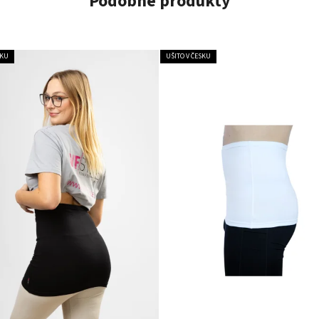
Podobné produkty
SKU
UŠITO V ČESKU