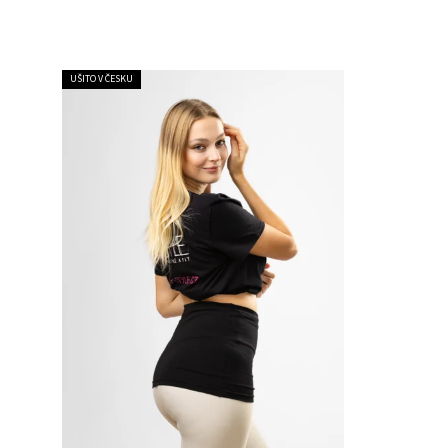
UŠITO V ČESKU