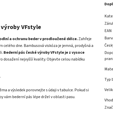
Dopl
Kate
Záru
 výroby VFstyle
EAN
Barv
odlní a ochranu beder v prodloužené délce.
Zahřeje
Česk
em celého dne. Bambusová viskóza je jemná, prodyšná a
i.
Bederní pás české výroby VFstyle je z vysoce
Dopo
pran
ro dosažení nejvyšší kvality. Objevte celou nabídku
Mate
?
Typ 
Veli
věma a výsledek porovnejte s údaji v tabulce. Pokud si
by vám bederní pás lépe držel v oblasti pasu.
Vhod
Znač