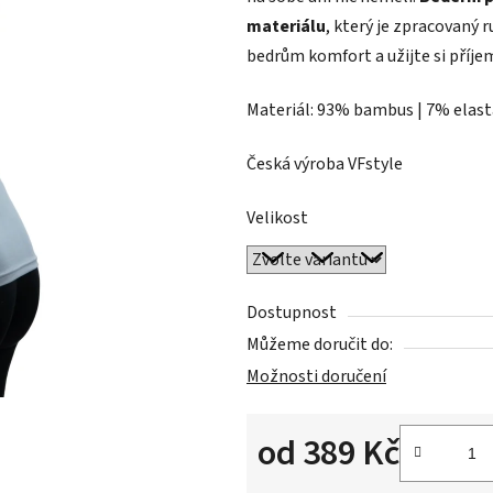
5
materiálu
, který je zpracovaný 
hvězdiček.
bedrům komfort a užijte si příje
Materiál: 93% bambus | 7% elas
Česká výroba VFstyle
Velikost
Dostupnost
Můžeme doručit do:
Možnosti doručení
od
389 Kč
Měrná cena: