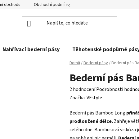
ní obchodu
Obchodní podmínky
Ochrany osobních údajů
Nahřívací bederní pásy
Těhotenské podpůrné pás
Domů
/
Bederní pásy
/
Bederní pás B
Bederní pás Ba
Průměrné
2 hodnocení
Podrobnosti hodno
hodnocení
Značka:
VFstyle
produktu
Bederní pás Bamboo Long
přiná
je
prodloužené délce.
Zahřeje vět
5,0
celého dne. Bambusová viskóza je
z
na sobě ani nic neměli.
Bederní p