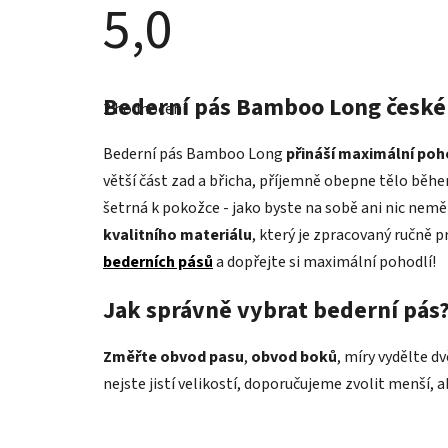
5,0
Průměrné
hodnocení
Bederní pás Bamboo Long české
2 hodnocení
produktu
je
5,0
Bederní pás Bamboo Long
přináší maximální poh
z
5
větší část zad a břicha, příjemně obepne tělo běh
hvězdiček.
šetrná k pokožce - jako byste na sobě ani nic neměl
kvalitního materiálu
, který je zpracovaný ručně p
bederních pásů
a dopřejte si maximální pohodlí!
Jak správně vybrat bederní pás
Změřte obvod pasu
,
obvod boků
, míry vydělte d
nejste jistí velikostí, doporučujeme zvolit menší, a