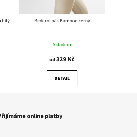
 bílý
Bederní pás Bamboo černý
Průměrné
Skladem
hodnocení
produktu
329 Kč
od
je
5,0
DETAIL
z
5
hvězdiček.
Přijímáme online platby