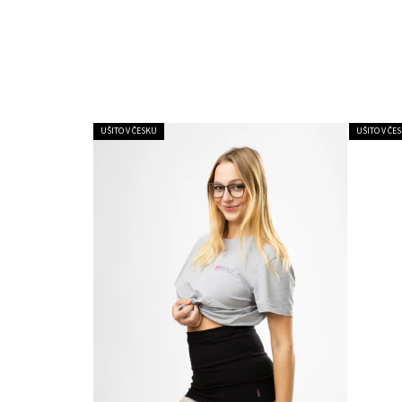
UŠITO V ČESKU
UŠITO V ČE