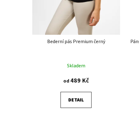
Bederní pás Premium černý
Pán
Průměrné
Skladem
hodnocení
produktu
489 Kč
od
je
4,8
DETAIL
z
5
hvězdiček.