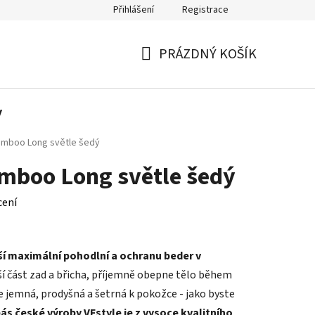
Přihlášení
Registrace
Kontakty
PRÁZDNÝ KOŠÍK
NÁKUPNÍ
KOŠÍK
y
amboo Long světle šedý
mboo Long světle šedý
cení
ší maximální pohodlní a ochranu beder v
ší část zad a břicha, příjemně obepne tělo během
 jemná, prodyšná a šetrná k pokožce - jako byste
ás české výroby VFstyle je z vysoce kvalitního