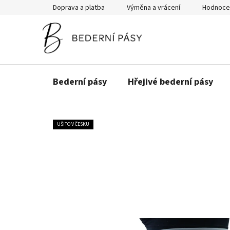
Přejít
Doprava a platba
Výměna a vrácení
Hodnoce
na
obsah
Bederní pásy
Hřejivé bederní pásy
UŠITO V ČESKU