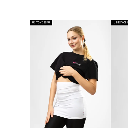
UŠITO V ČESKU
UŠITO V ČE