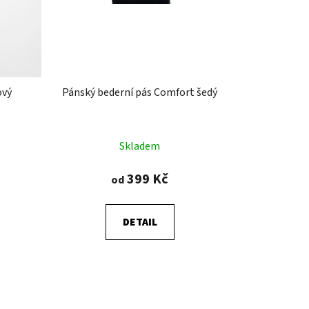
ový
Pánský bederní pás Comfort šedý
Skladem
399 Kč
od
DETAIL